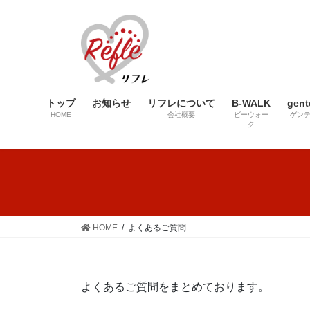
コ
ナ
ン
ビ
テ
ゲ
ン
ー
ツ
シ
へ
ョ
トップ
お知らせ
リフレについて
B-WALK
gent
ス
ン
HOME
会社概要
ビーウォー
ゲン
キ
に
ク
ッ
移
プ
動
HOME
よくあるご質問
よくあるご質問をまとめております。