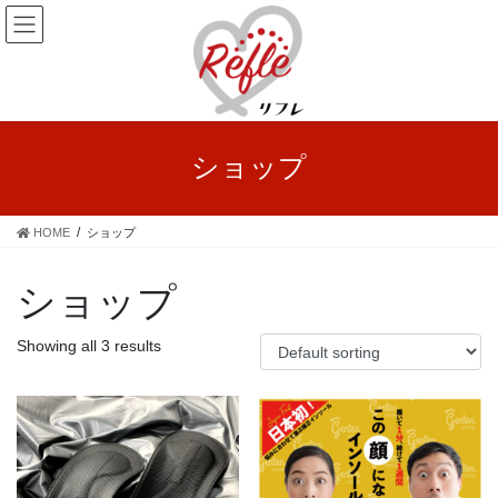
コ
ナ
ン
ビ
テ
ゲ
ン
ー
ツ
シ
へ
ョ
ス
ン
ショップ
キ
に
ッ
移
プ
動
HOME
ショップ
ショップ
Showing all 3 results