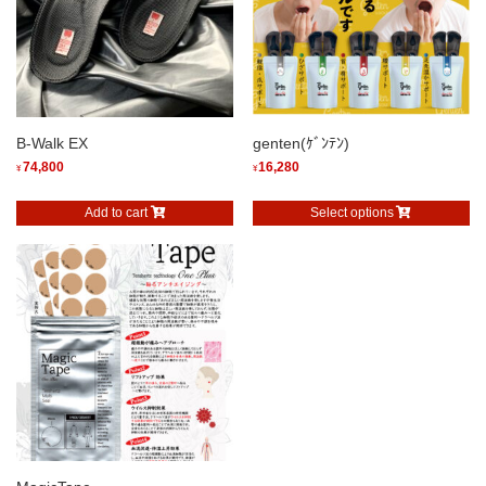
B-Walk EX
genten(ｹﾞﾝﾃﾝ)
74,800
16,280
¥
¥
Add to cart
Select options