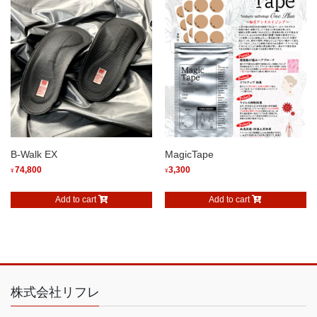
B-Walk EX
MagicTape
74,800
3,300
¥
¥
Add to cart
Add to cart
株式会社リフレ