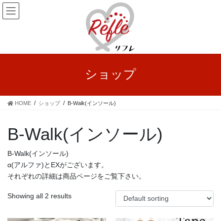
コ
ナ
ン
ビ
テ
ゲ
ン
ー
ツ
シ
へ
ョ
ス
ン
ショップ
キ
に
ッ
移
プ
動
HOME
ショップ
B-Walk(インソール)
B-Walk(インソール)
B-Walk(インソール)
α(アルファ)とEXがございます。
それぞれの詳細は商品ページをご覧下さい。
Showing all 2 results